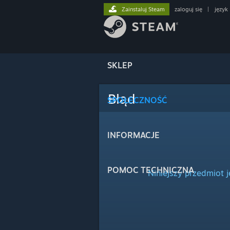
Zainstaluj Steam
zaloguj się
|
język
SKLEP
Błąd
SPOŁECZNOŚĆ
INFORMACJE
POMOC TECHNICZNA
Niniejszy przedmiot 