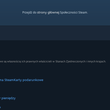
strony głównej
Przejdź do
Społeczności Steam.
e są własnością ich prawnych właścicieli w Stanach Zjednoczonych i innych krajach.
 na Steam
Karty podarunkowe
 pieniędzy
o