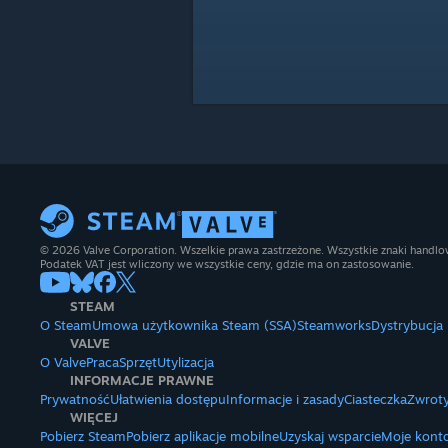
© 2026 Valve Corporation. Wszelkie prawa zastrzeżone. Wszystkie znaki handlow
Podatek VAT jest wliczony we wszystkie ceny, gdzie ma on zastosowanie.
STEAM
O Steam
Umowa użytkownika Steam (SSA)
Steamworks
Dystrybucja
VALVE
O Valve
Praca
Sprzęt
Utylizacja
INFORMACJE PRAWNE
Prywatność
Ułatwienia dostępu
Informacje i zasady
Ciasteczka
Zwroty
WIĘCEJ
Pobierz Steam
Pobierz aplikacje mobilne
Uzyskaj wsparcie
Moje kont