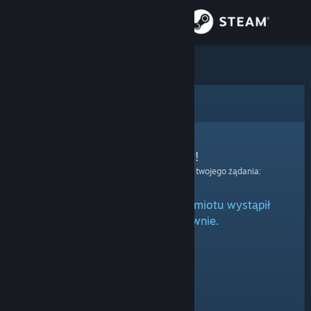
Zaloguj się
Sklep
Społeczność
Błąd
Informacje
Przepraszamy!
Wystąpił błąd podczas przetwarzania twojego żądania:
Wsparcie
Podczas przetwarzania przedmiotu wystąpił
Zmień język
błąd. Spróbuj ponownie.
Pobierz aplikację mobilną Steam
Wersja przeglądarkowa