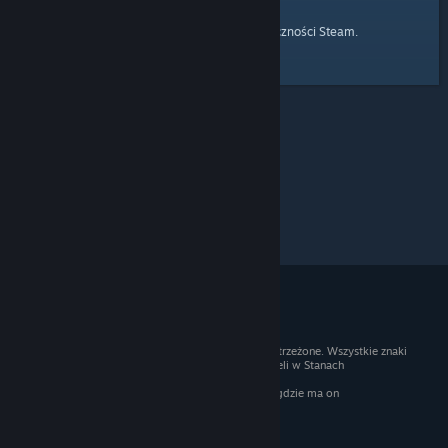
strony głównej
Przejdź do
Społeczności Steam.
© 2026 Valve Corporation. Wszelkie prawa zastrzeżone. Wszystkie znaki
handlowe są własnością ich prawnych właścicieli w Stanach
Zjednoczonych i innych krajach.
Podatek VAT jest wliczony we wszystkie ceny, gdzie ma on
zastosowanie.