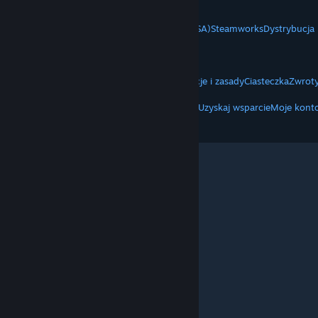
Pobierz aplikacje mobilne
STEAM
O Steam
Umowa użytkownika Steam (SSA)
Steamworks
Dystrybucja
VALVE
O Valve
Praca
Sprzęt
Utylizacja
INFORMACJE PRAWNE
Prywatność
Ułatwienia dostępu
Informacje i zasady
Ciasteczka
Zwroty
WIĘCEJ
Pobierz Steam
Pobierz aplikacje mobilne
Uzyskaj wsparcie
Moje kont