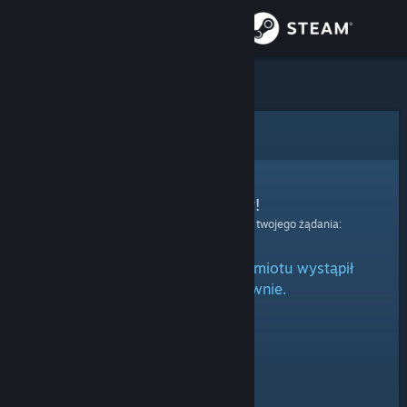
Zaloguj się
Sklep
Społeczność
Błąd
Informacje
Przepraszamy!
Wystąpił błąd podczas przetwarzania twojego żądania:
Wsparcie
Podczas przetwarzania przedmiotu wystąpił
Zmień język
błąd. Spróbuj ponownie.
Pobierz aplikację mobilną Steam
Wersja przeglądarkowa