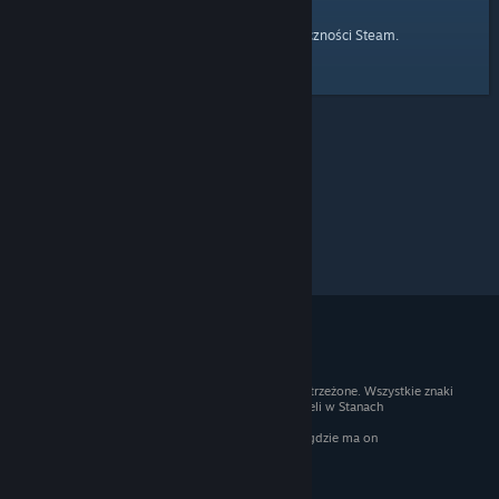
strony głównej
Przejdź do
Społeczności Steam.
© 2026 Valve Corporation. Wszelkie prawa zastrzeżone. Wszystkie znaki
handlowe są własnością ich prawnych właścicieli w Stanach
Zjednoczonych i innych krajach.
Podatek VAT jest wliczony we wszystkie ceny, gdzie ma on
zastosowanie.