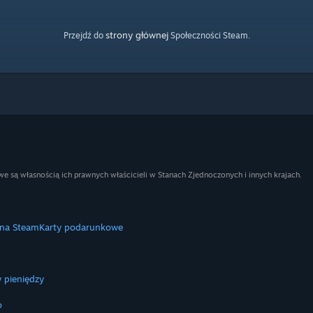
strony głównej
Przejdź do
Społeczności Steam.
e są własnością ich prawnych właścicieli w Stanach Zjednoczonych i innych krajach.
 na Steam
Karty podarunkowe
 pieniędzy
o