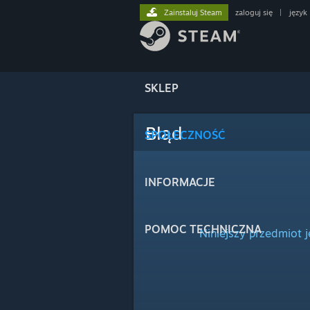
Zainstaluj Steam
zaloguj się
|
język
SKLEP
Błąd
SPOŁECZNOŚĆ
INFORMACJE
POMOC TECHNICZNA
Niniejszy przedmiot 