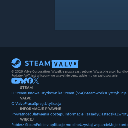
© 2026 Valve Corporation. Wszelkie prawa zastrzeżone. Wszystkie znaki handlow
Podatek VAT jest wliczony we wszystkie ceny, gdzie ma on zastosowanie.
STEAM
O Steam
Umowa użytkownika Steam (SSA)
Steamworks
Dystrybucja
VALVE
O Valve
Praca
Sprzęt
Utylizacja
INFORMACJE PRAWNE
Prywatność
Ułatwienia dostępu
Informacje i zasady
Ciasteczka
Zwroty
WIĘCEJ
Pobierz Steam
Pobierz aplikacje mobilne
Uzyskaj wsparcie
Moje kont