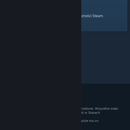
strony głównej
Przejdź do
Społeczności Steam.
© 2026 Valve Corporation. Wszelkie prawa zastrzeżone. Wszystkie znaki
handlowe są własnością ich prawnych właścicieli w Stanach
Zjednoczonych i innych krajach.
Podatek VAT jest wliczony we wszystkie ceny, gdzie ma on
zastosowanie.