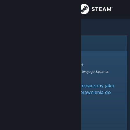
Zaloguj się
Sklep
Społeczność
Błąd
Informacje
Przepraszamy!
Wystąpił błąd podczas przetwarzania twojego żądania:
Wsparcie
Niniejszy przedmiot jest albo oznaczony jako
Zmień język
ukryty, albo nie posiadasz uprawnienia do
oglądania go.
Pobierz aplikację mobilną Steam
Wersja przeglądarkowa