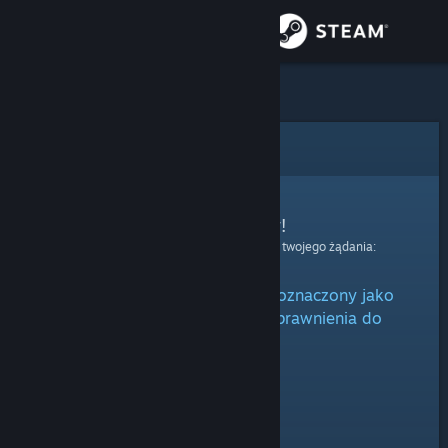
Zaloguj się
Sklep
Społeczność
Błąd
Informacje
Przepraszamy!
Wystąpił błąd podczas przetwarzania twojego żądania:
Wsparcie
Niniejszy przedmiot jest albo oznaczony jako
Zmień język
ukryty, albo nie posiadasz uprawnienia do
oglądania go.
Pobierz aplikację mobilną Steam
Wersja przeglądarkowa