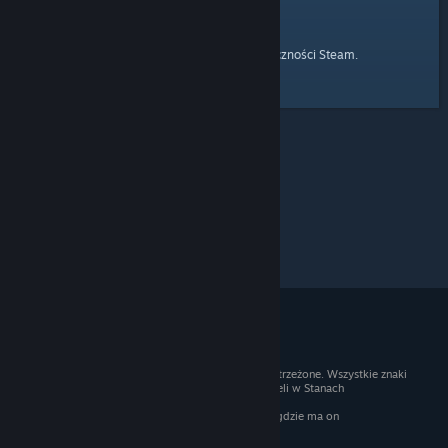
strony głównej
Przejdź do
Społeczności Steam.
© 2026 Valve Corporation. Wszelkie prawa zastrzeżone. Wszystkie znaki
handlowe są własnością ich prawnych właścicieli w Stanach
Zjednoczonych i innych krajach.
Podatek VAT jest wliczony we wszystkie ceny, gdzie ma on
zastosowanie.