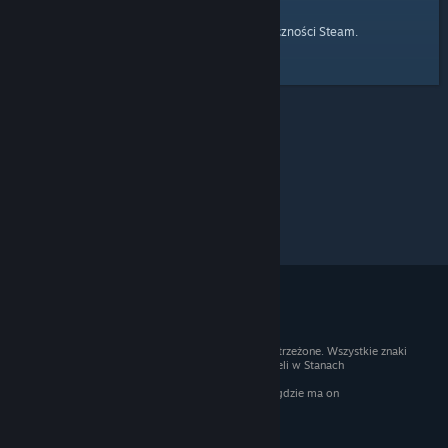
strony głównej
Przejdź do
Społeczności Steam.
© 2026 Valve Corporation. Wszelkie prawa zastrzeżone. Wszystkie znaki
handlowe są własnością ich prawnych właścicieli w Stanach
Zjednoczonych i innych krajach.
Podatek VAT jest wliczony we wszystkie ceny, gdzie ma on
zastosowanie.