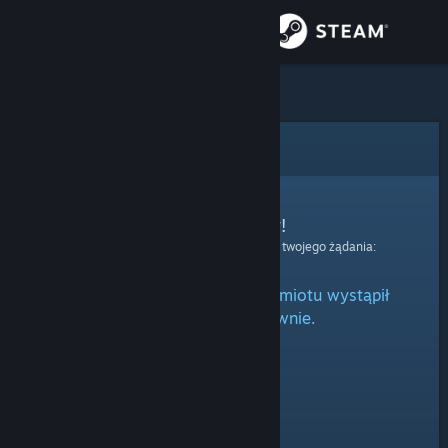
Zaloguj się
Sklep
Społeczność
Błąd
Informacje
Przepraszamy!
Wystąpił błąd podczas przetwarzania twojego żądania:
Wsparcie
Podczas przetwarzania przedmiotu wystąpił
Zmień język
błąd. Spróbuj ponownie.
Pobierz aplikację mobilną Steam
Wersja przeglądarkowa