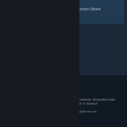
strony głównej
Przejdź do
Społeczności Steam.
© 2026 Valve Corporation. Wszelkie prawa zastrzeżone. Wszystkie znaki
handlowe są własnością ich prawnych właścicieli w Stanach
Zjednoczonych i innych krajach.
Podatek VAT jest wliczony we wszystkie ceny, gdzie ma on
zastosowanie.