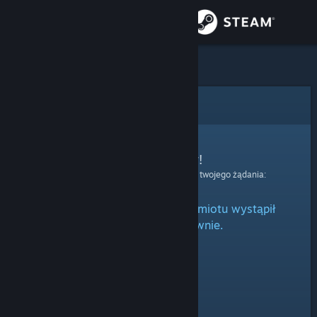
Zaloguj się
Sklep
Społeczność
Błąd
Informacje
Przepraszamy!
Wystąpił błąd podczas przetwarzania twojego żądania:
Wsparcie
Podczas przetwarzania przedmiotu wystąpił
Zmień język
błąd. Spróbuj ponownie.
Pobierz aplikację mobilną Steam
Wersja przeglądarkowa