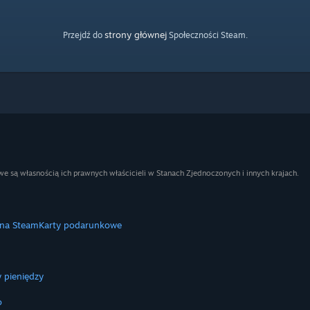
strony głównej
Przejdź do
Społeczności Steam.
e są własnością ich prawnych właścicieli w Stanach Zjednoczonych i innych krajach.
 na Steam
Karty podarunkowe
 pieniędzy
o