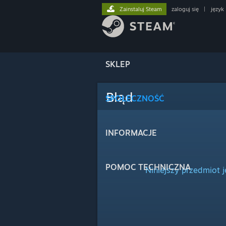
Zainstaluj Steam
zaloguj się
|
język
SKLEP
Błąd
SPOŁECZNOŚĆ
INFORMACJE
POMOC TECHNICZNA
Niniejszy przedmiot 