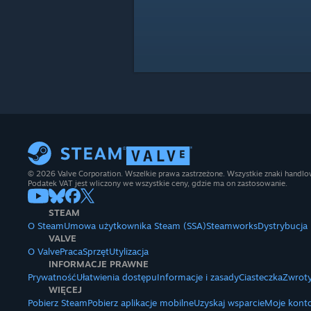
© 2026 Valve Corporation. Wszelkie prawa zastrzeżone. Wszystkie znaki handlow
Podatek VAT jest wliczony we wszystkie ceny, gdzie ma on zastosowanie.
STEAM
O Steam
Umowa użytkownika Steam (SSA)
Steamworks
Dystrybucja
VALVE
O Valve
Praca
Sprzęt
Utylizacja
INFORMACJE PRAWNE
Prywatność
Ułatwienia dostępu
Informacje i zasady
Ciasteczka
Zwroty
WIĘCEJ
Pobierz Steam
Pobierz aplikacje mobilne
Uzyskaj wsparcie
Moje kont