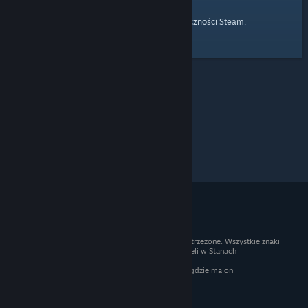
strony głównej
Przejdź do
Społeczności Steam.
© 2026 Valve Corporation. Wszelkie prawa zastrzeżone. Wszystkie znaki
handlowe są własnością ich prawnych właścicieli w Stanach
Zjednoczonych i innych krajach.
Podatek VAT jest wliczony we wszystkie ceny, gdzie ma on
zastosowanie.