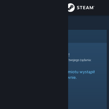
Zaloguj się
Sklep
Społeczność
Błąd
Informacje
Przepraszamy!
Wystąpił błąd podczas przetwarzania twojego żądania:
Wsparcie
Podczas przetwarzania przedmiotu wystąpił
Zmień język
błąd. Spróbuj ponownie.
Pobierz aplikację mobilną Steam
Wersja przeglądarkowa