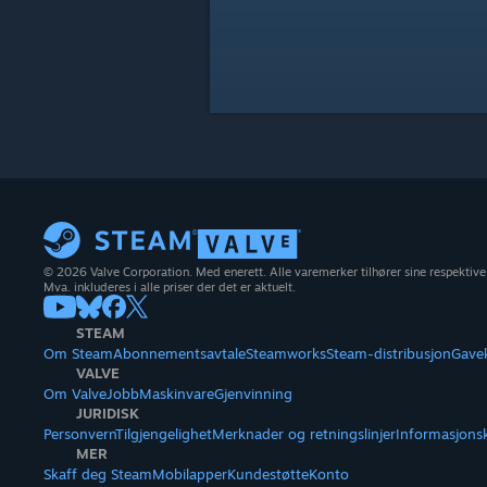
© 2026 Valve Corporation. Med enerett. Alle varemerker tilhører sine respektive
Mva. inkluderes i alle priser der det er aktuelt.
STEAM
Om Steam
Abonnementsavtale
Steamworks
Steam-distribusjon
Gave
VALVE
Om Valve
Jobb
Maskinvare
Gjenvinning
JURIDISK
Personvern
Tilgjengelighet
Merknader og retningslinjer
Informasjons
MER
Skaff deg Steam
Mobilapper
Kundestøtte
Konto