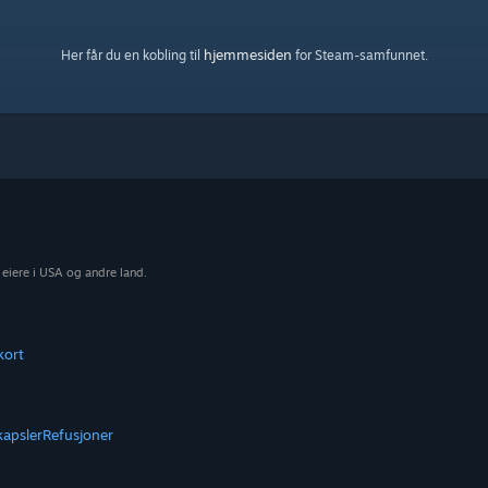
hjemmesiden
Her får du en kobling til
for Steam-samfunnet.
 eiere i USA og andre land.
kort
kapsler
Refusjoner