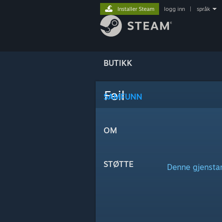
Installer Steam
logg inn
|
språk
BUTIKK
Feil
SAMFUNN
OM
STØTTE
Denne gjenstand