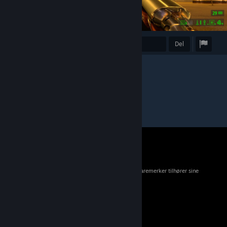
Utmerkelse
Favoritt
Del
© 2026 Valve Corporation. Med enerett. Alle varemerker tilhører sine
respektive eiere i USA og andre land.
Mva. inkluderes i alle priser der det er aktuelt.
Mobilapper
STEAM