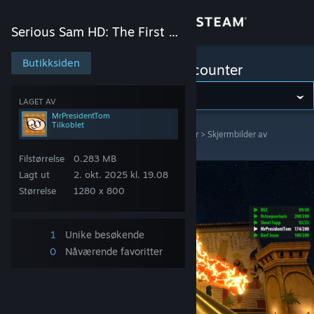
Logg inn
Serious Sam HD: The First Encounter
Butikk
Butikksiden
Serious Sam HD: The First Encounter
Samfunn
LAGET AV
MrPresidentTom
Tilkoblet
Serious Sam HD: The First Encounter
>
Skjermbilder
>
Skjermbilder av
Om
MrPresidentTom
Filstørrelse
0.283 MB
Kundestøtte
Lagt ut
2. okt. 2025 kl. 19.08
Størrelse
1280 x 800
Bytt språk
1
Unike besøkende
Skaff deg Steam-appen på mobil
0
Nåværende favoritter
Vis skrivebordsversjon