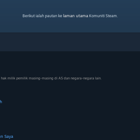
laman utama
Berikut ialah pautan ke
Komuniti Steam.
 hak milik pemilik masing-masing di AS dan negara-negara lain.
h
n Saya