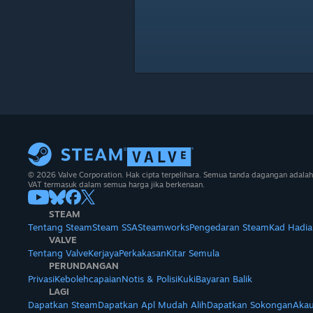
© 2026 Valve Corporation. Hak cipta terpelihara. Semua tanda dagangan adalah
VAT termasuk dalam semua harga jika berkenaan.
STEAM
Tentang Steam
Steam SSA
Steamworks
Pengedaran Steam
Kad Hadia
VALVE
Tentang Valve
Kerjaya
Perkakasan
Kitar Semula
PERUNDANGAN
Privasi
Kebolehcapaian
Notis & Polisi
Kuki
Bayaran Balik
LAGI
Dapatkan Steam
Dapatkan Apl Mudah Alih
Dapatkan Sokongan
Akau