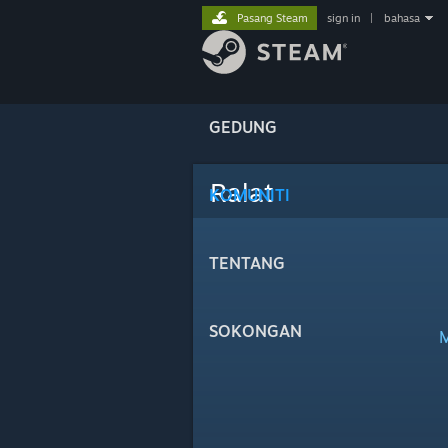
Pasang Steam
sign in
|
bahasa
GEDUNG
Ralat
KOMUNITI
TENTANG
SOKONGAN
M