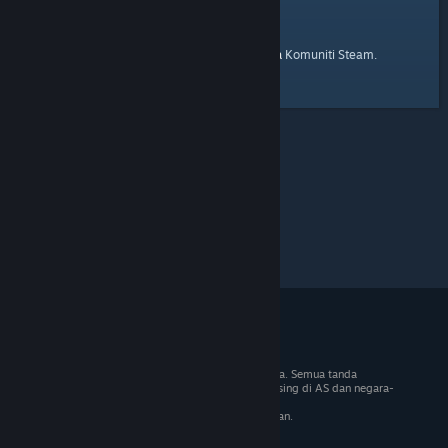
laman utama
Berikut ialah pautan ke
Komuniti Steam.
© 2026 Valve Corporation. Hak cipta terpelihara. Semua tanda
dagangan adalah hak milik pemilik masing-masing di AS dan negara-
negara lain.
VAT termasuk dalam semua harga jika berkenaan.