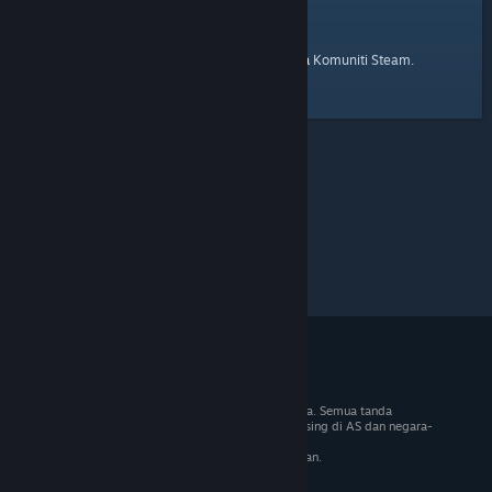
laman utama
Berikut ialah pautan ke
Komuniti Steam.
© 2026 Valve Corporation. Hak cipta terpelihara. Semua tanda
dagangan adalah hak milik pemilik masing-masing di AS dan negara-
negara lain.
VAT termasuk dalam semua harga jika berkenaan.