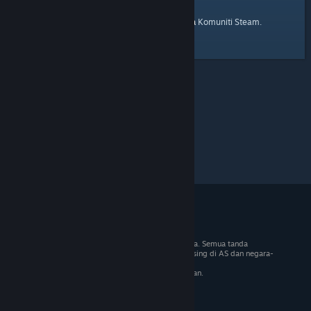
laman utama
Berikut ialah pautan ke
Komuniti Steam.
© 2026 Valve Corporation. Hak cipta terpelihara. Semua tanda
dagangan adalah hak milik pemilik masing-masing di AS dan negara-
negara lain.
VAT termasuk dalam semua harga jika berkenaan.
Dapatkan Apl Mudah Alih