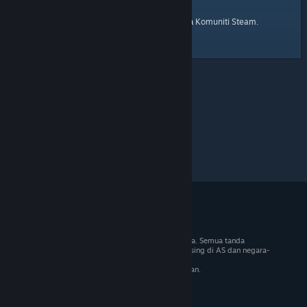
laman utama
Berikut ialah pautan ke
Komuniti Steam.
© 2026 Valve Corporation. Hak cipta terpelihara. Semua tanda
dagangan adalah hak milik pemilik masing-masing di AS dan negara-
negara lain.
VAT termasuk dalam semua harga jika berkenaan.
Dapatkan Apl Mudah Alih