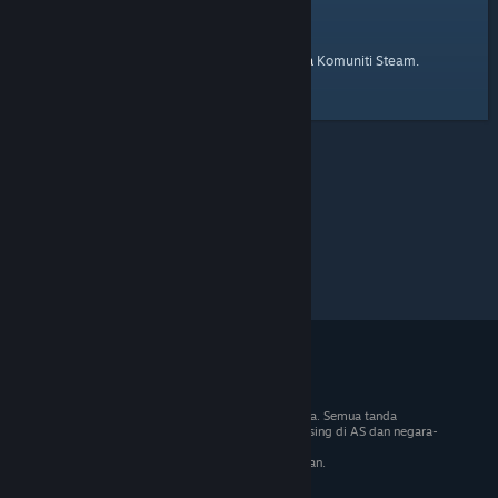
laman utama
Berikut ialah pautan ke
Komuniti Steam.
© 2026 Valve Corporation. Hak cipta terpelihara. Semua tanda
dagangan adalah hak milik pemilik masing-masing di AS dan negara-
negara lain.
VAT termasuk dalam semua harga jika berkenaan.