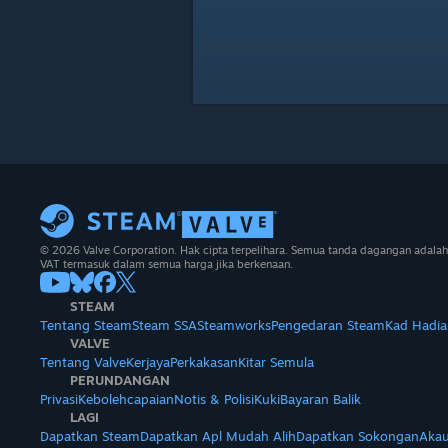
© 2026 Valve Corporation. Hak cipta terpelihara. Semua tanda dagangan adalah
VAT termasuk dalam semua harga jika berkenaan.
STEAM
Tentang Steam
Steam SSA
Steamworks
Pengedaran Steam
Kad Hadia
VALVE
Tentang Valve
Kerjaya
Perkakasan
Kitar Semula
PERUNDANGAN
Privasi
Kebolehcapaian
Notis & Polisi
Kuki
Bayaran Balik
LAGI
Dapatkan Steam
Dapatkan Apl Mudah Alih
Dapatkan Sokongan
Akau