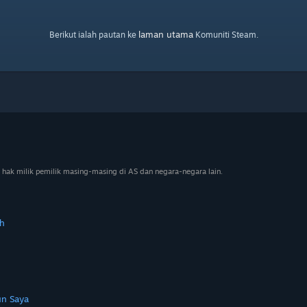
laman utama
Berikut ialah pautan ke
Komuniti Steam.
 hak milik pemilik masing-masing di AS dan negara-negara lain.
h
n Saya