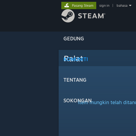
Pasang Steam
sign in
|
bahasa
GEDUNG
Ralat
KOMUNITI
TENTANG
SOKONGAN
Item mungkin telah dita