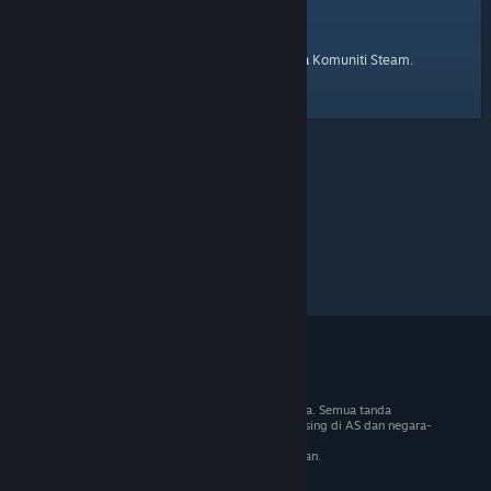
laman utama
Berikut ialah pautan ke
Komuniti Steam.
© 2026 Valve Corporation. Hak cipta terpelihara. Semua tanda
dagangan adalah hak milik pemilik masing-masing di AS dan negara-
negara lain.
VAT termasuk dalam semua harga jika berkenaan.