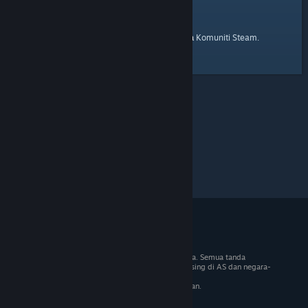
laman utama
Berikut ialah pautan ke
Komuniti Steam.
© 2026 Valve Corporation. Hak cipta terpelihara. Semua tanda
dagangan adalah hak milik pemilik masing-masing di AS dan negara-
negara lain.
VAT termasuk dalam semua harga jika berkenaan.