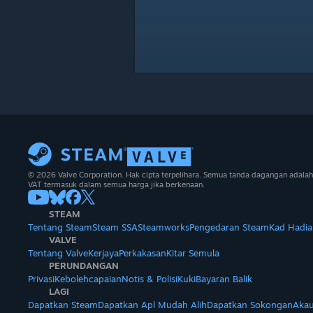
© 2026 Valve Corporation. Hak cipta terpelihara. Semua tanda dagangan adalah
VAT termasuk dalam semua harga jika berkenaan.
STEAM
Tentang Steam
Steam SSA
Steamworks
Pengedaran Steam
Kad Hadia
VALVE
Tentang Valve
Kerjaya
Perkakasan
Kitar Semula
PERUNDANGAN
Privasi
Kebolehcapaian
Notis & Polisi
Kuki
Bayaran Balik
LAGI
Dapatkan Steam
Dapatkan Apl Mudah Alih
Dapatkan Sokongan
Akau