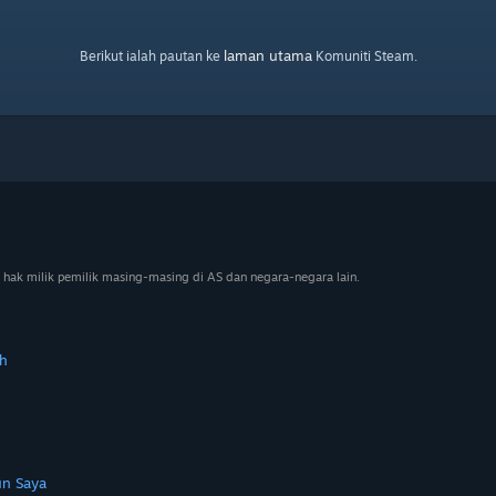
laman utama
Berikut ialah pautan ke
Komuniti Steam.
 hak milik pemilik masing-masing di AS dan negara-negara lain.
h
n Saya