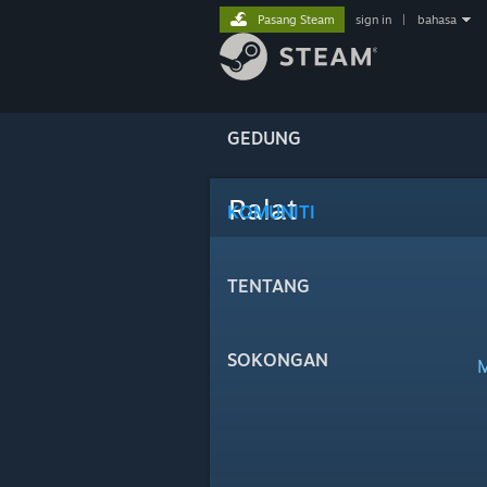
Pasang Steam
sign in
|
bahasa
GEDUNG
Ralat
KOMUNITI
TENTANG
SOKONGAN
M