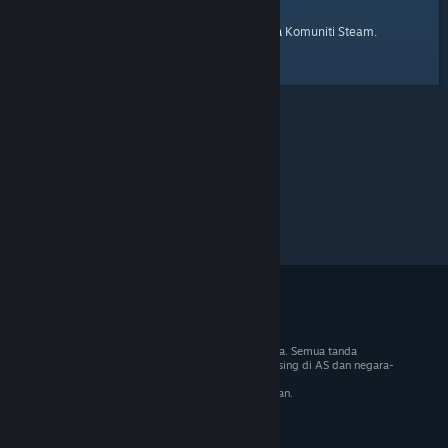
laman utama
Berikut ialah pautan ke
Komuniti Steam.
© 2026 Valve Corporation. Hak cipta terpelihara. Semua tanda
dagangan adalah hak milik pemilik masing-masing di AS dan negara-
negara lain.
VAT termasuk dalam semua harga jika berkenaan.
Dapatkan Apl Mudah Alih