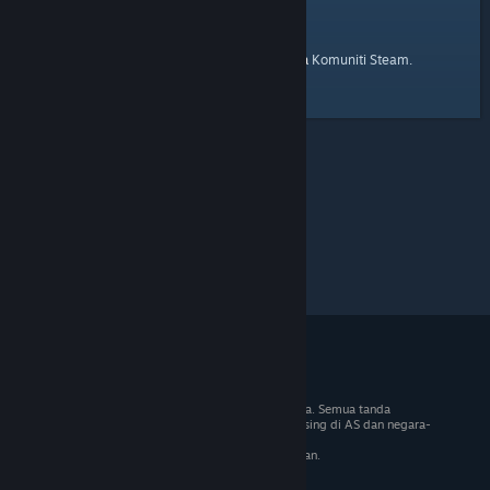
laman utama
Berikut ialah pautan ke
Komuniti Steam.
© 2026 Valve Corporation. Hak cipta terpelihara. Semua tanda
dagangan adalah hak milik pemilik masing-masing di AS dan negara-
negara lain.
VAT termasuk dalam semua harga jika berkenaan.