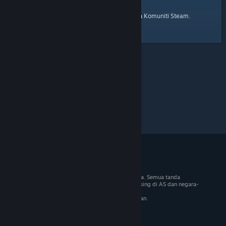
laman utama
Berikut ialah pautan ke
Komuniti Steam.
© 2026 Valve Corporation. Hak cipta terpelihara. Semua tanda
dagangan adalah hak milik pemilik masing-masing di AS dan negara-
negara lain.
VAT termasuk dalam semua harga jika berkenaan.
Dapatkan Apl Mudah Alih