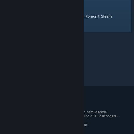
laman utama
Berikut ialah pautan ke
Komuniti Steam.
© 2026 Valve Corporation. Hak cipta terpelihara. Semua tanda
dagangan adalah hak milik pemilik masing-masing di AS dan negara-
negara lain.
VAT termasuk dalam semua harga jika berkenaan.