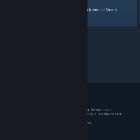
laman utama
Berikut ialah pautan ke
Komuniti Steam.
© 2026 Valve Corporation. Hak cipta terpelihara. Semua tanda
dagangan adalah hak milik pemilik masing-masing di AS dan negara-
negara lain.
VAT termasuk dalam semua harga jika berkenaan.
Dapatkan Apl Mudah Alih