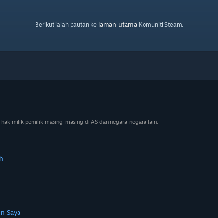
laman utama
Berikut ialah pautan ke
Komuniti Steam.
 hak milik pemilik masing-masing di AS dan negara-negara lain.
h
n Saya