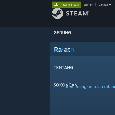
Pasang Steam
sign in
|
bahasa
GEDUNG
Ralat
KOMUNITI
TENTANG
SOKONGAN
Item mungkin telah dita