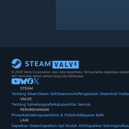
© 2026 Valve Corporation. Hak cipta terpelihara. Semua tanda dagangan adalah
VAT termasuk dalam semua harga jika berkenaan.
STEAM
Tentang Steam
Steam SSA
Steamworks
Pengedaran Steam
Kad Hadia
VALVE
Tentang Valve
Kerjaya
Perkakasan
Kitar Semula
PERUNDANGAN
Privasi
Kebolehcapaian
Notis & Polisi
Kuki
Bayaran Balik
LAGI
Dapatkan Steam
Dapatkan Apl Mudah Alih
Dapatkan Sokongan
Akau