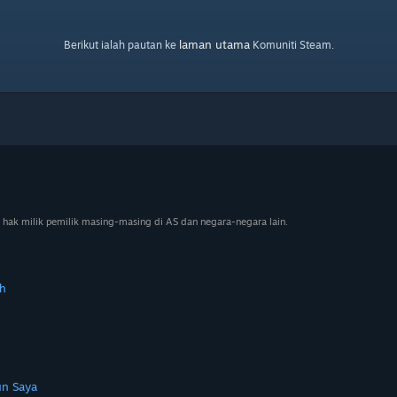
laman utama
Berikut ialah pautan ke
Komuniti Steam.
 hak milik pemilik masing-masing di AS dan negara-negara lain.
h
n Saya