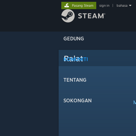
Pasang Steam
sign in
|
bahasa
GEDUNG
Ralat
KOMUNITI
TENTANG
SOKONGAN
M