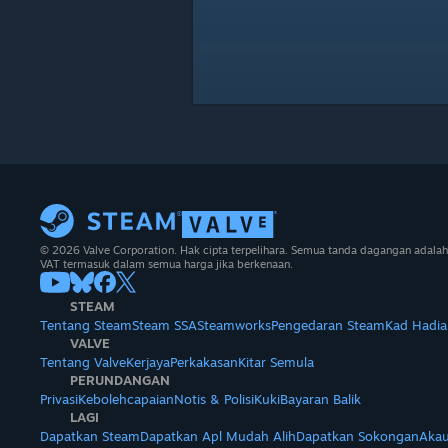
© 2026 Valve Corporation. Hak cipta terpelihara. Semua tanda dagangan adalah
VAT termasuk dalam semua harga jika berkenaan.
STEAM
Tentang Steam
Steam SSA
Steamworks
Pengedaran Steam
Kad Hadia
VALVE
Tentang Valve
Kerjaya
Perkakasan
Kitar Semula
PERUNDANGAN
Privasi
Kebolehcapaian
Notis & Polisi
Kuki
Bayaran Balik
LAGI
Dapatkan Steam
Dapatkan Apl Mudah Alih
Dapatkan Sokongan
Akau