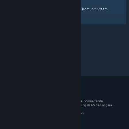
laman utama
Berikut ialah pautan ke
Komuniti Steam.
© 2026 Valve Corporation. Hak cipta terpelihara. Semua tanda
dagangan adalah hak milik pemilik masing-masing di AS dan negara-
negara lain.
VAT termasuk dalam semua harga jika berkenaan.
Dapatkan Apl Mudah Alih