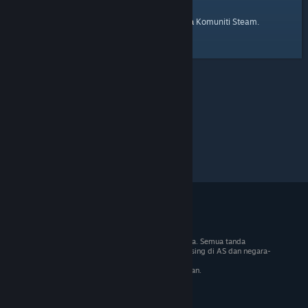
laman utama
Berikut ialah pautan ke
Komuniti Steam.
© 2026 Valve Corporation. Hak cipta terpelihara. Semua tanda
dagangan adalah hak milik pemilik masing-masing di AS dan negara-
negara lain.
VAT termasuk dalam semua harga jika berkenaan.
Dapatkan Apl Mudah Alih