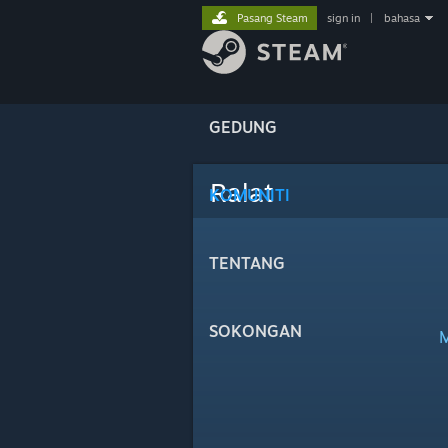
Pasang Steam
sign in
|
bahasa
GEDUNG
Ralat
KOMUNITI
TENTANG
SOKONGAN
M