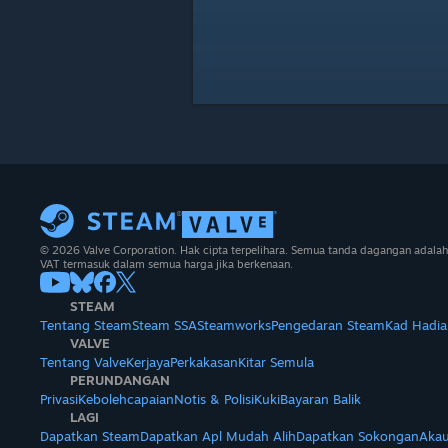
© 2026 Valve Corporation. Hak cipta terpelihara. Semua tanda dagangan adalah
VAT termasuk dalam semua harga jika berkenaan.
STEAM
Tentang Steam
Steam SSA
Steamworks
Pengedaran Steam
Kad Hadia
VALVE
Tentang Valve
Kerjaya
Perkakasan
Kitar Semula
PERUNDANGAN
Privasi
Kebolehcapaian
Notis & Polisi
Kuki
Bayaran Balik
LAGI
Dapatkan Steam
Dapatkan Apl Mudah Alih
Dapatkan Sokongan
Akau