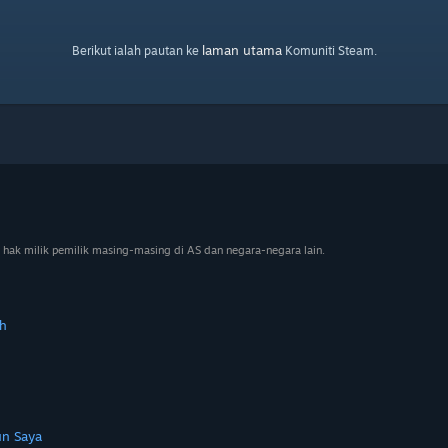
laman utama
Berikut ialah pautan ke
Komuniti Steam.
 hak milik pemilik masing-masing di AS dan negara-negara lain.
h
n Saya