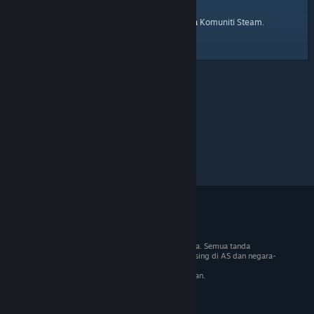
laman utama
Berikut ialah pautan ke
Komuniti Steam.
© 2026 Valve Corporation. Hak cipta terpelihara. Semua tanda
dagangan adalah hak milik pemilik masing-masing di AS dan negara-
negara lain.
VAT termasuk dalam semua harga jika berkenaan.
Dapatkan Apl Mudah Alih