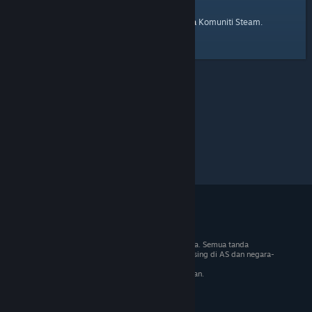
laman utama
Berikut ialah pautan ke
Komuniti Steam.
© 2026 Valve Corporation. Hak cipta terpelihara. Semua tanda
dagangan adalah hak milik pemilik masing-masing di AS dan negara-
negara lain.
VAT termasuk dalam semua harga jika berkenaan.
Dapatkan Apl Mudah Alih