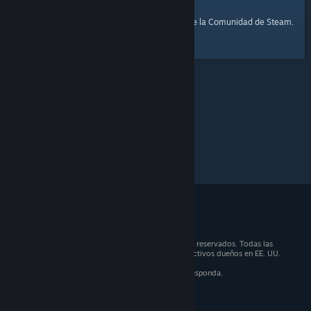
página de inicio
Aquí tienes un enlace a la
de la Comunidad de Steam.
© 2026 Valve Corporation. Todos los derechos reservados. Todas las
marcas registradas son propiedad de sus respectivos dueños en EE. UU.
y otros países.
IVA incluido en todos los precios, cuando corresponda.
Obtener aplicaciones móviles