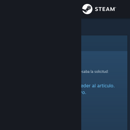
Iniciar sesión
Tienda
Comunidad
Error
Acerca de
Lo sentimos.
Se produjo un error mientras se procesaba la solicitud:
Soporte
Ha habido un problema al acceder al artículo.
Cambiar idioma
Inténtalo de nuevo.
Obtener la aplicación de Steam Mobile
Ver versión clásica