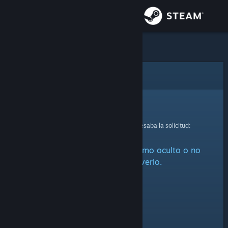
Iniciar sesión
Tienda
Comunidad
Error
Acerca de
Lo sentimos.
Se produjo un error mientras se procesaba la solicitud:
Soporte
Este artículo está marcado como oculto o no
Cambiar idioma
estás autorizado a verlo.
Obtener la aplicación de Steam Mobile
Ver versión clásica