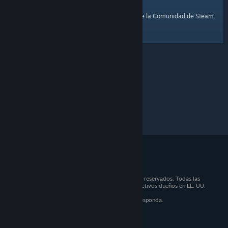
página de inicio
Aquí tienes un enlace a la
de la Comunidad de Steam.
© 2026 Valve Corporation. Todos los derechos reservados. Todas las
marcas registradas son propiedad de sus respectivos dueños en EE. UU.
y otros países.
IVA incluido en todos los precios, cuando corresponda.
Obtener aplicaciones móviles