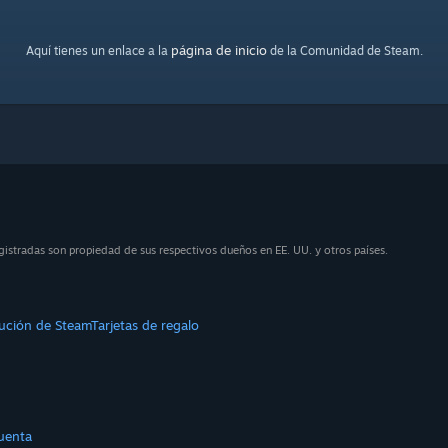
página de inicio
Aquí tienes un enlace a la
de la Comunidad de Steam.
istradas son propiedad de sus respectivos dueños en EE. UU. y otros países.
bución de Steam
Tarjetas de regalo
uenta