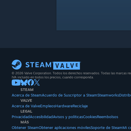
© 2026 Valve Corporation. Todos los derechos reservados. Todas las marcas reg
IVA incluido en todos los precios, cuando corresponda.
STEAM
Acerca de Steam
Acuerdo de Suscriptor a Steam
Steamworks
Distri
VALVE
Acerca de Valve
Empleos
Hardware
Reciclaje
LEGAL
Privacidad
Accesibilidad
Avisos y políticas
Cookies
Reembolsos
MÁS
Obtener Steam
Obtener aplicaciones móviles
Soporte de Steam
Mi c