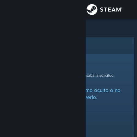
Iniciar sesión
Tienda
Comunidad
Error
Acerca de
Lo sentimos.
Se produjo un error mientras se procesaba la solicitud:
Soporte
Este artículo está marcado como oculto o no
Cambiar idioma
estás autorizado a verlo.
Obtener la aplicación de Steam Mobile
Ver versión clásica