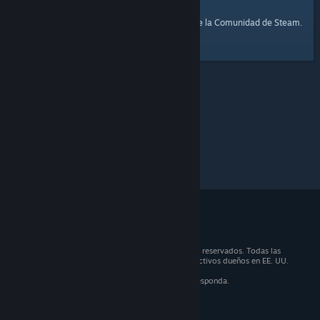
página de inicio
Aquí tienes un enlace a la
de la Comunidad de Steam.
© 2026 Valve Corporation. Todos los derechos reservados. Todas las
marcas registradas son propiedad de sus respectivos dueños en EE. UU.
y otros países.
IVA incluido en todos los precios, cuando corresponda.
Obtener aplicaciones móviles