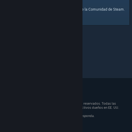
página de inicio
Aquí tienes un enlace a la
de la Comunidad de Steam.
© 2026 Valve Corporation. Todos los derechos reservados. Todas las
marcas registradas son propiedad de sus respectivos dueños en EE. UU.
y otros países.
IVA incluido en todos los precios, cuando corresponda.
Obtener aplicaciones móviles