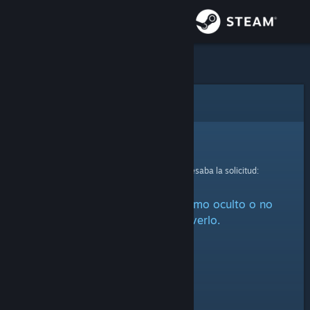
Iniciar sesión
Tienda
Comunidad
Error
Acerca de
Lo sentimos.
Se produjo un error mientras se procesaba la solicitud:
Soporte
Este artículo está marcado como oculto o no
Cambiar idioma
estás autorizado a verlo.
Obtener la aplicación de Steam Mobile
Ver versión clásica