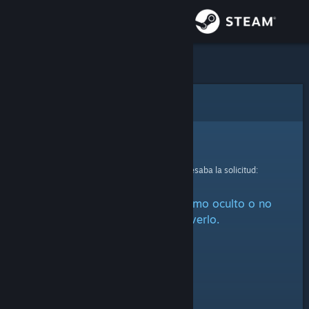
Iniciar sesión
Tienda
Comunidad
Error
Acerca de
Lo sentimos.
Se produjo un error mientras se procesaba la solicitud:
Soporte
Este artículo está marcado como oculto o no
Cambiar idioma
estás autorizado a verlo.
Obtener la aplicación de Steam Mobile
Ver versión clásica