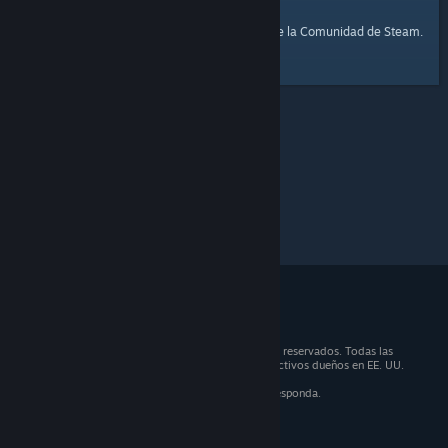
página de inicio
Aquí tienes un enlace a la
de la Comunidad de Steam.
© 2026 Valve Corporation. Todos los derechos reservados. Todas las
marcas registradas son propiedad de sus respectivos dueños en EE. UU.
y otros países.
IVA incluido en todos los precios, cuando corresponda.
Obtener aplicaciones móviles