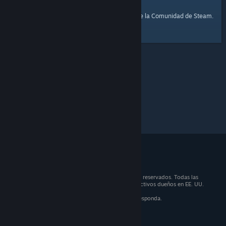
página de inicio
Aquí tienes un enlace a la
de la Comunidad de Steam.
© 2026 Valve Corporation. Todos los derechos reservados. Todas las
marcas registradas son propiedad de sus respectivos dueños en EE. UU.
y otros países.
IVA incluido en todos los precios, cuando corresponda.
Obtener aplicaciones móviles