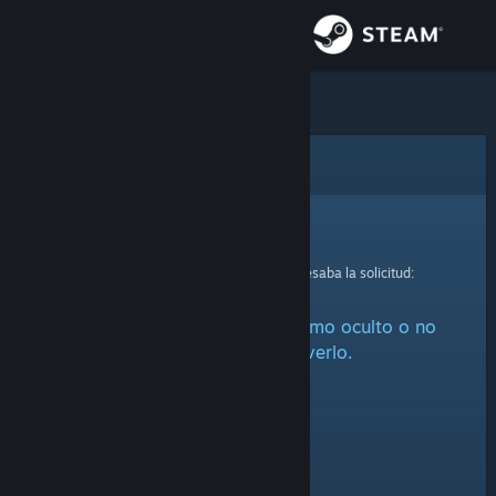
Iniciar sesión
Tienda
Comunidad
Error
Acerca de
Lo sentimos.
Se produjo un error mientras se procesaba la solicitud:
Soporte
Este artículo está marcado como oculto o no
Cambiar idioma
estás autorizado a verlo.
Obtener la aplicación de Steam Mobile
Ver versión clásica