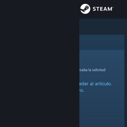
Iniciar sesión
Tienda
Comunidad
Error
Acerca de
Lo sentimos.
Se produjo un error mientras se procesaba la solicitud:
Soporte
Ha habido un problema al acceder al artículo.
Cambiar idioma
Inténtalo de nuevo.
Obtener la aplicación de Steam Mobile
Ver versión clásica