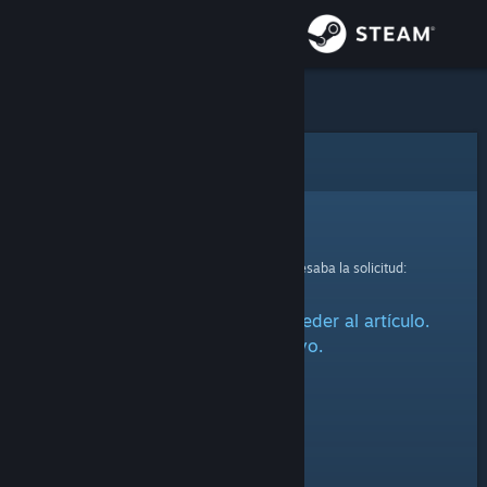
Iniciar sesión
Tienda
Comunidad
Error
Acerca de
Lo sentimos.
Se produjo un error mientras se procesaba la solicitud:
Soporte
Ha habido un problema al acceder al artículo.
Cambiar idioma
Inténtalo de nuevo.
Obtener la aplicación de Steam Mobile
Ver versión clásica