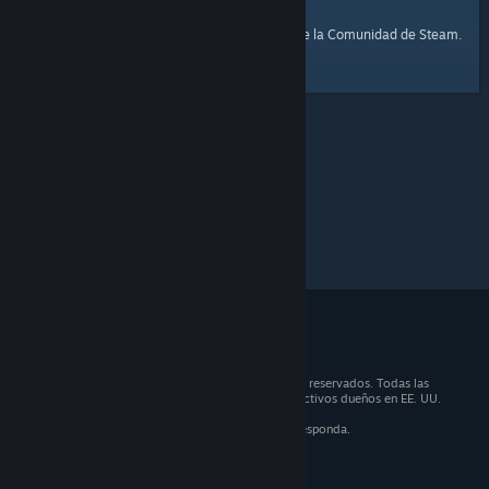
página de inicio
Aquí tienes un enlace a la
de la Comunidad de Steam.
© 2026 Valve Corporation. Todos los derechos reservados. Todas las
marcas registradas son propiedad de sus respectivos dueños en EE. UU.
y otros países.
IVA incluido en todos los precios, cuando corresponda.
Obtener aplicaciones móviles