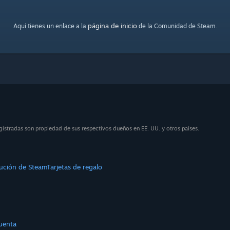
página de inicio
Aquí tienes un enlace a la
de la Comunidad de Steam.
istradas son propiedad de sus respectivos dueños en EE. UU. y otros países.
bución de Steam
Tarjetas de regalo
uenta