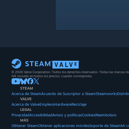
© 2026 Valve Corporation. Todos los derechos reservados. Todas las marcas reg
IVA incluido en todos los precios, cuando corresponda.
STEAM
Acerca de Steam
Acuerdo de Suscriptor a Steam
Steamworks
Distri
VALVE
Acerca de Valve
Empleos
Hardware
Reciclaje
LEGAL
Privacidad
Accesibilidad
Avisos y políticas
Cookies
Reembolsos
MÁS
Obtener Steam
Obtener aplicaciones móviles
Soporte de Steam
Mi c