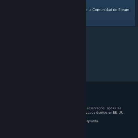
página de inicio
Aquí tienes un enlace a la
de la Comunidad de Steam.
© 2026 Valve Corporation. Todos los derechos reservados. Todas las
marcas registradas son propiedad de sus respectivos dueños en EE. UU.
y otros países.
IVA incluido en todos los precios, cuando corresponda.
Obtener aplicaciones móviles