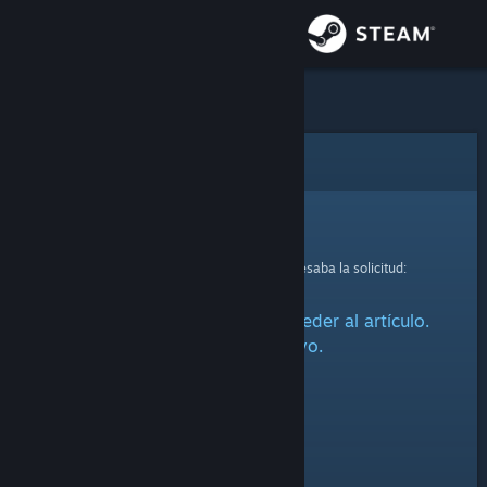
Iniciar sesión
Tienda
Comunidad
Error
Acerca de
Lo sentimos.
Se produjo un error mientras se procesaba la solicitud:
Soporte
Ha habido un problema al acceder al artículo.
Cambiar idioma
Inténtalo de nuevo.
Obtener la aplicación de Steam Mobile
Ver versión clásica