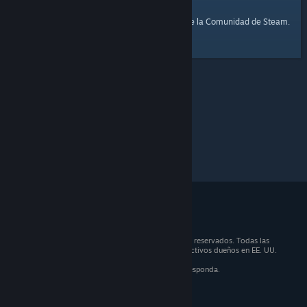
página de inicio
Aquí tienes un enlace a la
de la Comunidad de Steam.
© 2026 Valve Corporation. Todos los derechos reservados. Todas las
marcas registradas son propiedad de sus respectivos dueños en EE. UU.
y otros países.
IVA incluido en todos los precios, cuando corresponda.
Obtener aplicaciones móviles