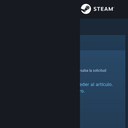
Iniciar sesión
Tienda
Comunidad
Error
Acerca de
Lo sentimos.
Se produjo un error mientras se procesaba la solicitud:
Soporte
Ha habido un problema al acceder al artículo.
Cambiar idioma
Inténtalo de nuevo.
Obtener la aplicación de Steam Mobile
Ver versión clásica