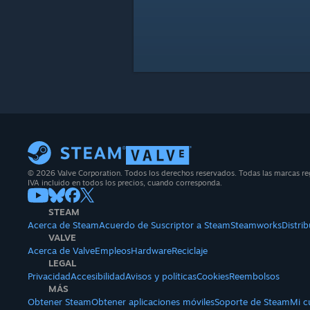
© 2026 Valve Corporation. Todos los derechos reservados. Todas las marcas reg
IVA incluido en todos los precios, cuando corresponda.
STEAM
Acerca de Steam
Acuerdo de Suscriptor a Steam
Steamworks
Distri
VALVE
Acerca de Valve
Empleos
Hardware
Reciclaje
LEGAL
Privacidad
Accesibilidad
Avisos y políticas
Cookies
Reembolsos
MÁS
Obtener Steam
Obtener aplicaciones móviles
Soporte de Steam
Mi c