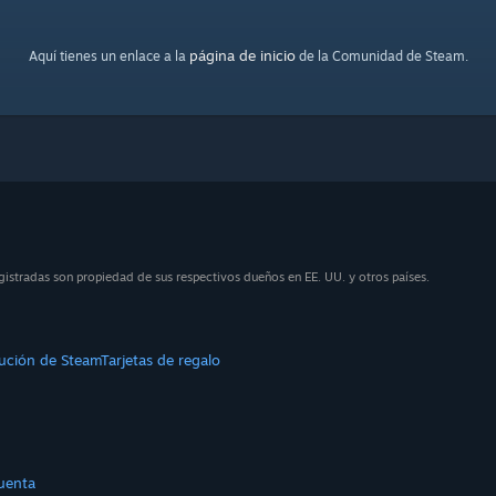
página de inicio
Aquí tienes un enlace a la
de la Comunidad de Steam.
istradas son propiedad de sus respectivos dueños en EE. UU. y otros países.
bución de Steam
Tarjetas de regalo
uenta