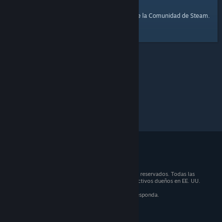
página de inicio
Aquí tienes un enlace a la
de la Comunidad de Steam.
© 2026 Valve Corporation. Todos los derechos reservados. Todas las
marcas registradas son propiedad de sus respectivos dueños en EE. UU.
y otros países.
IVA incluido en todos los precios, cuando corresponda.
Obtener aplicaciones móviles