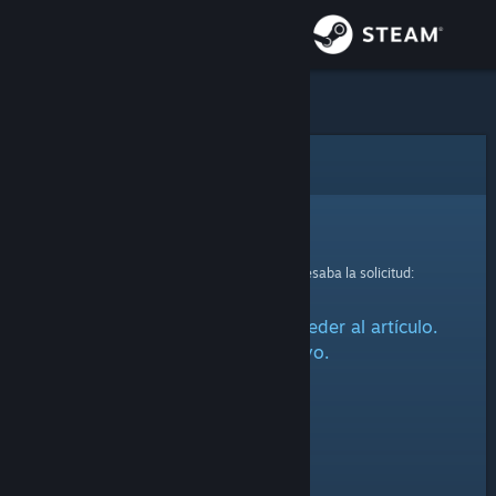
Iniciar sesión
Tienda
Comunidad
Error
Acerca de
Lo sentimos.
Se produjo un error mientras se procesaba la solicitud:
Soporte
Ha habido un problema al acceder al artículo.
Cambiar idioma
Inténtalo de nuevo.
Obtener la aplicación de Steam Mobile
Ver versión clásica