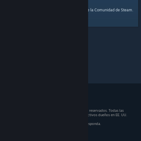
página de inicio
Aquí tienes un enlace a la
de la Comunidad de Steam.
© 2026 Valve Corporation. Todos los derechos reservados. Todas las
marcas registradas son propiedad de sus respectivos dueños en EE. UU.
y otros países.
IVA incluido en todos los precios, cuando corresponda.
Obtener aplicaciones móviles