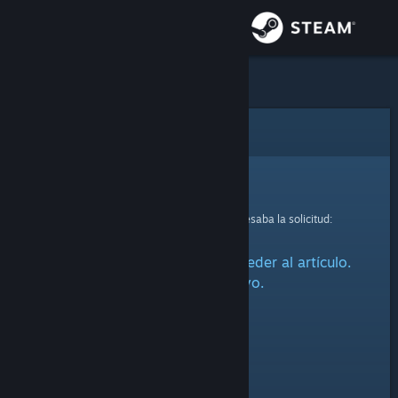
Iniciar sesión
Tienda
Comunidad
Error
Acerca de
Lo sentimos.
Se produjo un error mientras se procesaba la solicitud:
Soporte
Ha habido un problema al acceder al artículo.
Cambiar idioma
Inténtalo de nuevo.
Obtener la aplicación de Steam Mobile
Ver versión clásica